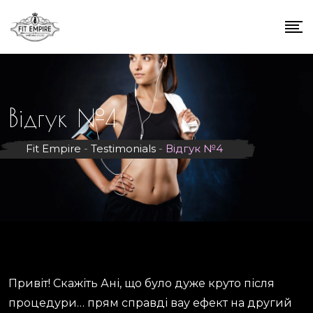
Відгук №4
Fit Empire
-
Testimonials
-
Відгук №4
Привіт! Скажіть Ані, що було дуже круто після
процедури… прям справді вау ефект на другий