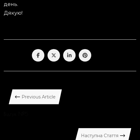
день.
Дякую!
Поділитися
Previous Article
Відгук №5
Наступна Стаття