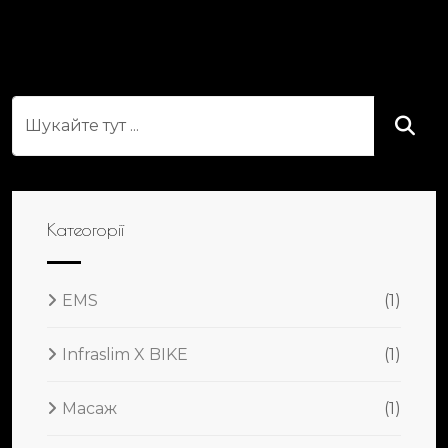
Катеогорії
EMS
(1)
Infraslim X BIKE
(1)
Масаж
(1)