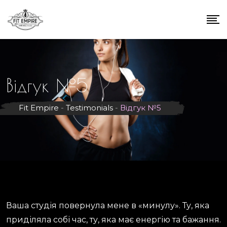
Відгук №5
Fit Empire
-
Testimonials
-
Відгук №5
Ваша студія повернула мене в «минулу». Ту, яка
приділяла собі час, ту, яка має енергію та бажання.