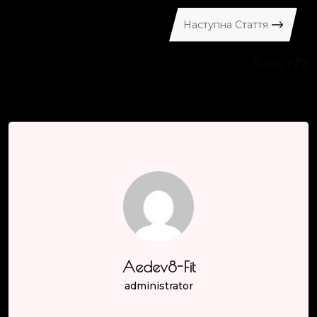
Наступна Стаття
Відгук №4
Aedev8-Fit
administrator