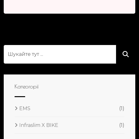
Катеогорії
EMS
(1)
Infraslim X BIKE
(1)