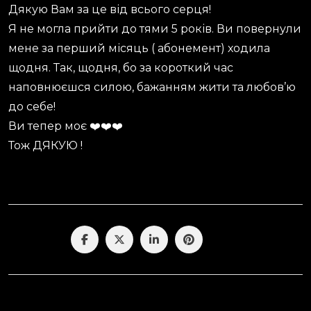
Дякую Вам за це від всього серця!
Я не могла прийти до тями 5 років. Ви повернули
мене за перший місяць ( абонемент) ходила
щодня. Так, щодня, бо за короткий час
наповнюєшся силою, бажанням жити та любов’ю
до себе!
Ви тепер моє ❤️❤️❤️
Тож ДЯКУЮ !
Поділитися