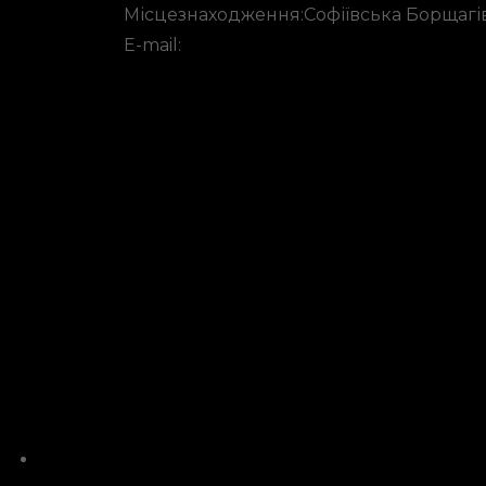
Місцезнаходження:
Софіївська Борщагів
E-mail:
fitempire888@gmail.com
Головна