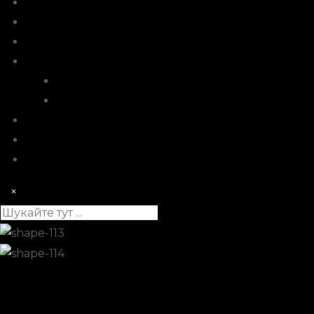
Ціни
Абонементи
Послуги
Про нас
Команда
Відгуки
Блог
Контакти
Онлайн запис
×