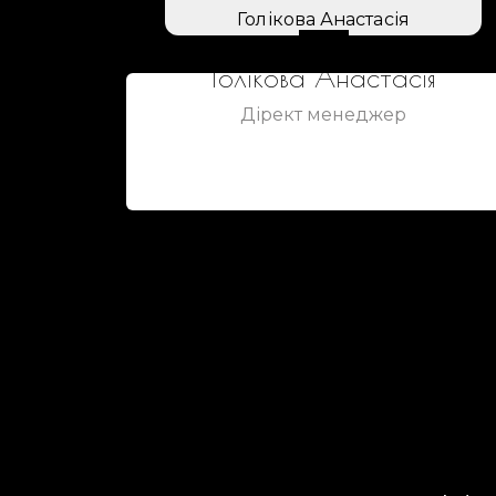
Голікова Анастасія
Дірект менеджер