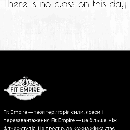
There is no class on this day
Fit Empire — твоя територія сили, краси і
перезавантаження Fit Empire — це більше, ніж
фітнес-студія. Це простір, де кожна жінка стає