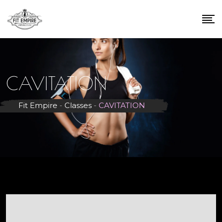
CAVITATION
Fit Empire
-
Classes
-
CAVITATION